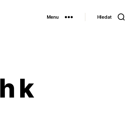
Menu
Hledat
h k