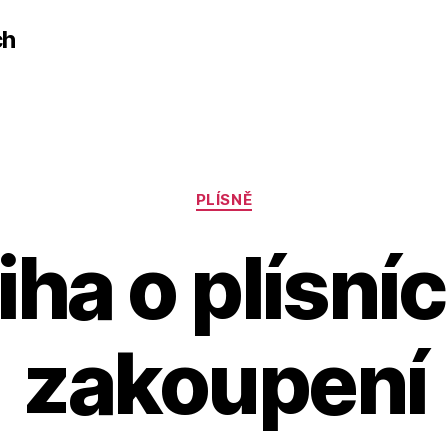
ch
Rubriky
PLÍSNĚ
iha o plísníc
zakoupení